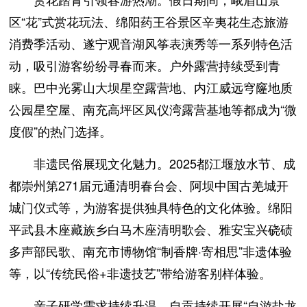
区“花”式赏花玩法、绵阳药王谷景区辛夷花生态旅游
消费季活动、遂宁观音湖风筝表演秀等一系列特色活
动，吸引游客纷纷寻春而来。户外露营持续受到青
睐。巴中光雾山大坝星空露营地、内江威远穹窿地质
公园星空屋、南充高坪区凤仪湾露营基地等都成为“微
度假”的热门选择。
非遗民俗展现文化魅力。2025都江堰放水节、成
都崇州第271届元通清明春台会、阿坝中国古羌城开
城门仪式等，为游客提供独具特色的文化体验。绵阳
平武县木座藏族乡白马木座清明歌会、雅安宝兴硗碛
多声部民歌、南充市博物馆“制香牌·寄相思”非遗体验
等，以“传统民俗+非遗技艺”带给游客别样体验。
亲子研学需求持续升温。自贡持续开展“自游盐龙