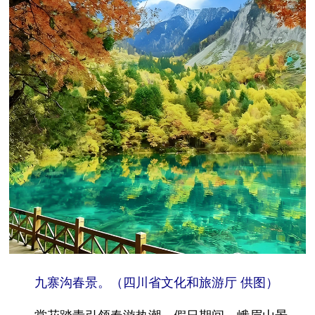
九寨沟春景。（四川省文化和旅游厅 供图）
赏花踏青引领春游热潮。假日期间，峨眉山景