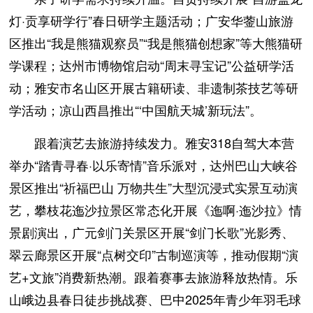
灯·贡享研学行”春日研学主题活动；广安华蓥山旅游
区推出“我是熊猫观察员”“我是熊猫创想家”等大熊猫研
学课程；达州市博物馆启动“周末寻宝记”公益研学活
动；雅安市名山区开展古籍研读、非遗制茶技艺等研
学活动；凉山西昌推出“‘中国航天城’新玩法”。
跟着演艺去旅游持续发力。雅安318自驾大本营
举办“踏青寻春·以乐寄情”音乐派对，达州巴山大峡谷
景区推出“祈福巴山 万物共生”大型沉浸式实景互动演
艺，攀枝花迤沙拉景区常态化开展《迤啊·迤沙拉》情
景剧演出，广元剑门关景区开展“剑门长歌”光影秀、
翠云廊景区开展“点树交印”古制巡演等，推动假期“演
艺+文旅”消费新热潮。跟着赛事去旅游释放热情。乐
山峨边县春日徒步挑战赛、巴中2025年青少年羽毛球