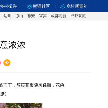
乡村振兴
熊猫社区
乡村新青年
达州
凉山
雅安
宜宾
成都高新
成都双流
春意浓浓
洒而下，簇簇花瓣随风轻颤，花朵
 摄）