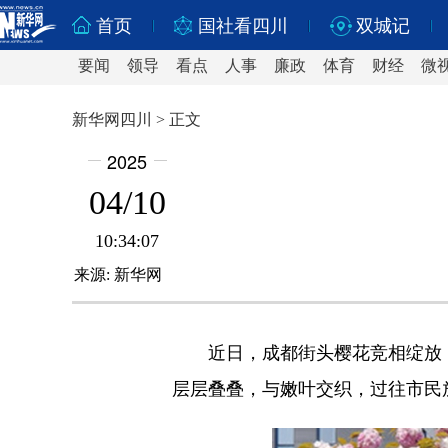
首页
国社看四川
双城记
要闻
领导
看点
人事
廉政
体育
财经
微
新华网四川 > 正文
2025
04/10
10:34:07
来源:
新华网
近日，成都街头樱花竞相绽放，
层层叠叠，与嫩叶交织，过往市民