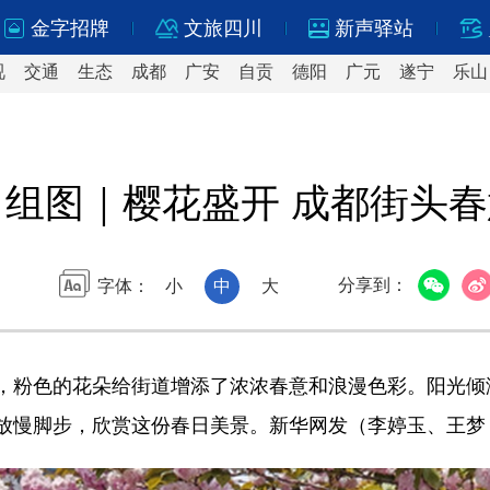
金字招牌
文旅四川
新声驿站
视
交通
生态
成都
广安
自贡
德阳
广元
遂宁
乐山
组图｜樱花盛开 成都街头
分享到：
字体：
小
中
大
粉色的花朵给街道增添了浓浓春意和浪漫色彩。阳光倾
放慢脚步，欣赏这份春日美景。新华网发（李婷玉、王梦