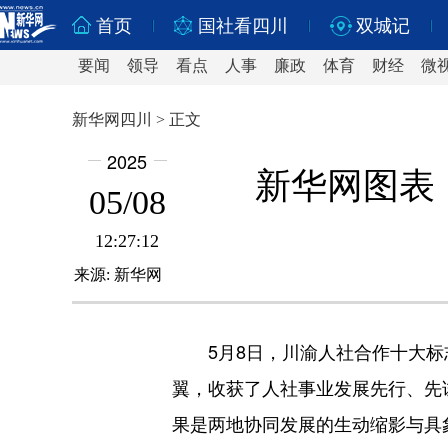
首页
国社看四川
双城记
要闻
领导
看点
人事
廉政
体育
财经
微
新华网四川 > 正文
2025
新华网图表
05/08
12:27:12
来源:
新华网
5月8日，川渝人社合作十大
翼，收获了人社事业发展先行、先
果是两地协同发展的生动缩影与具