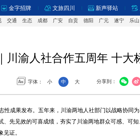
金字招牌
文旅四川
新声驿站
视
交通
生态
成都
广安
自贡
德阳
广元
遂宁
乐山
｜川渝人社合作五周年 十大
分享到：
字体：
小
中
大
标志性成果发布。五年来，川渝两地人社部门以战略协同
试、先见效的可喜成绩，夯实了川渝两地群众可感、可知
象见证。