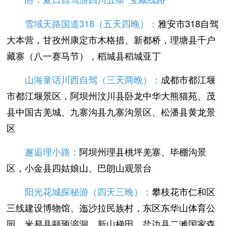
雪域天路国道318（五天四晚）：
雅安市318自驾
大本营，甘孜州康定市木格措、新都桥，理塘县千户
藏寨（八一赛马节），稻城县稻城亚丁
山海童话川西自驾（三天两晚）：
成都市都江堰
市都江堰景区，阿坝州汶川县卧龙中华大熊猫苑、茂
县中国古羌城、九寨沟县九寨沟景区、松潘县黄龙景
区
邂逅理小路：
阿坝州理县桃坪羌寨、毕棚沟景
区，小金县四姑娘山、巴朗山观景台
阳光花城探秘游（四天三晚）：
攀枝花市仁和区
三线建设博物馆、迤沙拉民族村，东区东华山体育公
园，米易县颛顼溶洞、新山梯田，盐边县二滩国家森