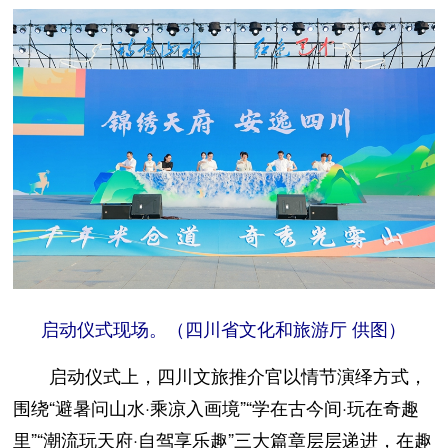
启动仪式现场。（四川省文化和旅游厅 供图）
启动仪式上，四川文旅推介官以情节演绎方式，
围绕“避暑问山水·乘凉入画境”“学在古今间·玩在奇趣
里”“潮流玩天府·自驾享乐趣”三大篇章层层递进，在趣