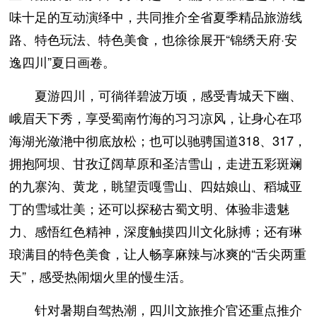
味十足的互动演绎中，共同推介全省夏季精品旅游线
路、特色玩法、特色美食，也徐徐展开“锦绣天府·安
逸四川”夏日画卷。
夏游四川，可徜徉碧波万顷，感受青城天下幽、
峨眉天下秀，享受蜀南竹海的习习凉风，让身心在邛
海湖光潋滟中彻底放松；也可以驰骋国道318、317，
拥抱阿坝、甘孜辽阔草原和圣洁雪山，走进五彩斑斓
的九寨沟、黄龙，眺望贡嘎雪山、四姑娘山、稻城亚
丁的雪域壮美；还可以探秘古蜀文明、体验非遗魅
力、感悟红色精神，深度触摸四川文化脉搏；还有琳
琅满目的特色美食，让人畅享麻辣与冰爽的“舌尖两重
天”，感受热闹烟火里的慢生活。
针对暑期自驾热潮，四川文旅推介官还重点推介