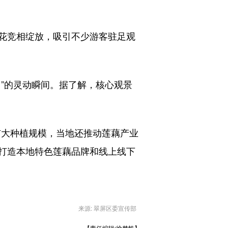
花竞相绽放，吸引不少游客驻足观
”的灵动瞬间。据了解，核心观景
扩大种植规模，当地还推动莲藕产业
打造本地特色莲藕品牌和线上线下
来源: 翠屏区委宣传部
【责任编辑:徐梦帆】