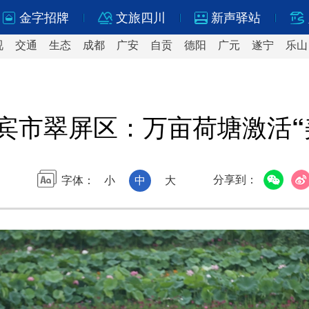
金字招牌
文旅四川
新声驿站
视
交通
生态
成都
广安
自贡
德阳
广元
遂宁
乐山
宾市翠屏区：万亩荷塘激活“
分享到：
字体：
小
中
大