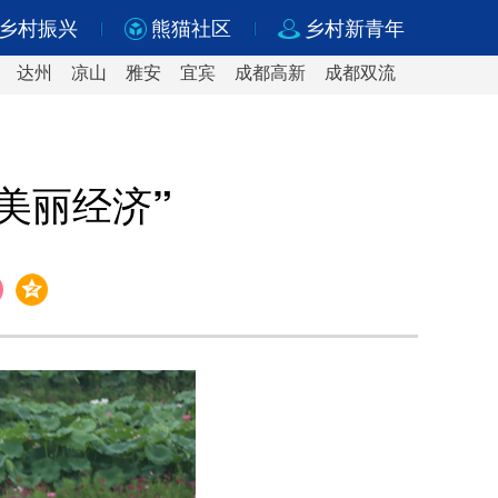
乡村振兴
熊猫社区
乡村新青年
达州
凉山
雅安
宜宾
成都高新
成都双流
美丽经济”