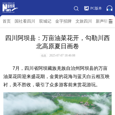
PC版本
首页
国社看四川
双城记
金字招牌
文旅四川
新声驿站
四川阿坝县：万亩油菜花开，勾勒川西
北高原夏日画卷
2025-07-07 18:46:08
信息
7月，四川省阿坝藏族羌族自治州阿坝县的万亩
油菜花田迎来盛花期，金黄的花海与蓝天白云相互映
衬，美不胜收，吸引了众多游客前来赏花游玩。