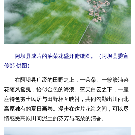
阿坝县成片的油菜花盛开俯瞰图。（阿坝县委宣
传部 供图）
在阿坝县广袤的田野之上，一朵朵、一簇簇油菜
花随风摇曳，恰似金色的海浪。蓝天白云之下，一座
座特色夯土民居与田野相互映衬，共同勾勒出川西北
高原独有的夏日画卷。漫步在这片花海之间，可以尽
情感受高原田间泥土的芬芳与花朵的清香。