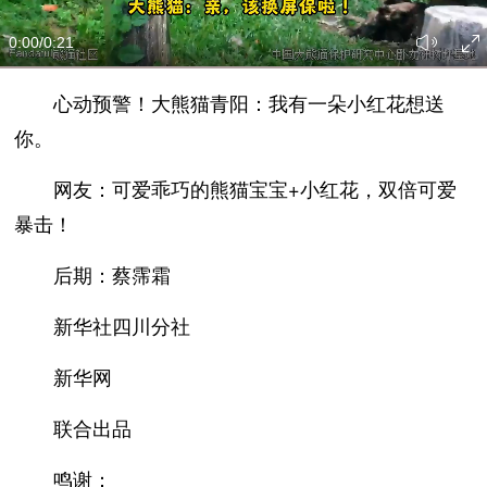
0:00
/0:21
心动预警！大熊猫青阳：我有一朵小红花想送
你。
网友：可爱乖巧的熊猫宝宝+小红花，双倍可爱
暴击！
后期：蔡霈霜
新华社四川分社
新华网
联合出品
鸣谢：