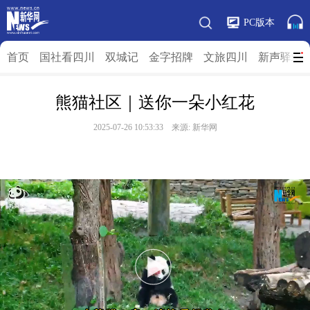
PC版本
首页
国社看四川
双城记
金字招牌
文旅四川
新声驿站
熊猫社区｜送你一朵小红花
2025-07-26 10:53:33 来源:
新华网