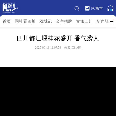
PC版本
首页
国社看四川
双城记
金字招牌
文旅四川
新声驿站
四川都江堰桂花盛开 香气袭人
2025-09-13 11:07:53 来源:
新华网