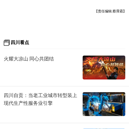
【责任编辑:蔡霈霜】