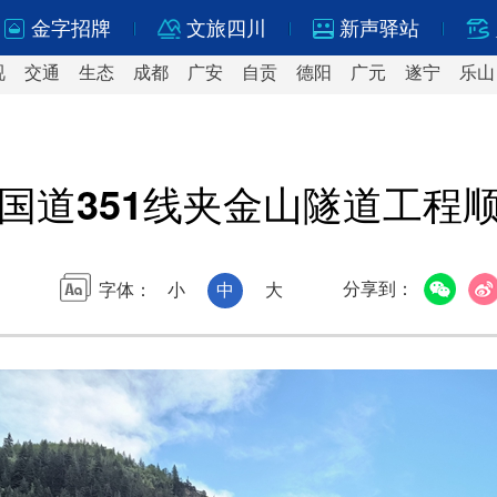
金字招牌
文旅四川
新声驿站
视
交通
生态
成都
广安
自贡
德阳
广元
遂宁
乐山
国道351线夹金山隧道工程
分享到：
字体：
小
中
大