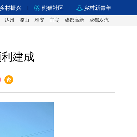
乡村振兴
熊猫社区
乡村新青年
达州
凉山
雅安
宜宾
成都高新
成都双流
顺利建成