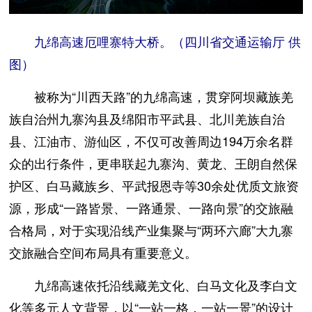
九绵高速厄哩寨特大桥。（四川省交通运输厅 供
图）
被称为“川西天路”的九绵高速，贯穿阿坝藏族羌
族自治州九寨沟县及绵阳市平武县、北川羌族自治
县、江油市、游仙区，不仅可改善周边194万余名群
众的出行条件，更串联起九寨沟、黄龙、王朗自然保
护区、白马藏族乡、平武报恩寺等30余处优质文旅资
源，形成“一路皆景、一路通景、一路向景”的交旅融
合格局，对于实现沿线产业集聚与“两环六廊”大九寨
交旅融合空间布局具有重要意义。
九绵高速依托沿线藏羌文化、白马文化及李白文
化等多元人文背景，以“一站一格，一站一景”的设计