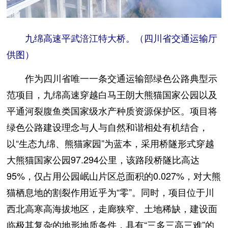
九绵高速平武涪江特大桥。（四川省交通运输厅
供图）
作为四川省唯一一条交通运输部绿色公路典型示
范项目，九绵高速穿越白马王朗大熊猫国家公园以及
平通河裂腹鱼类国家级水产种质资源保护区。项目将
绿色公路建设理念与人与自然和谐相处有机结合，
以“生态九绵、熊猫家园”为蓝本，采用桥隧形式穿越
大熊猫国家公园97.294公里，该路段桥隧比高达
95%，仅占用公园岷山片区总面积的0.027%，对大熊
猫栖息地的割裂作用近乎为“零”。同时，项目位于川
西北高寒高海拔地区，走廊狭窄、土地稀缺，建设面
临极其复杂的地形地质条件，具有“三多三高三难”的