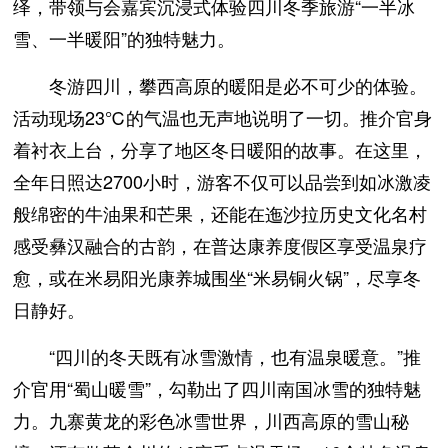
绎，带领与会嘉宾沉浸式体验四川冬季旅游“一半冰
雪、一半暖阳”的独特魅力。
冬游四川，攀西高原的暖阳是必不可少的体验。
活动现场23℃的气温也无声地说明了一切。推介官身
着衬衣上台，分享了地区冬日暖阳的故事。在这里，
全年日照达2700小时，游客不仅可以品尝到如冰激凌
般绵密的牛油果和芒果，还能在迤沙拉历史文化名村
感受彝汉融合的古韵，在普达康养度假区享受温泉疗
愈，或在米易阳光康养城围坐“米易铜火锅”，尽享冬
日静好。
“四川的冬天既有冰雪激情，也有温泉暖意。”推
介官用“蜀山暖雪”，勾勒出了四川南国冰雪的独特魅
力。九寨黄龙的彩色冰雪世界，川西高原的雪山秘