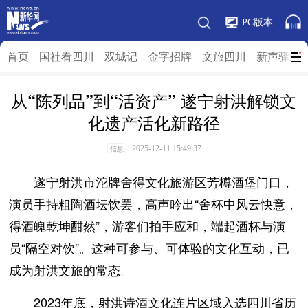
PC版本
首页
国社看四川
双城记
金字招牌
文旅四川
新声驿站
从“陈列品”到“活资产” 遂宁射洪解锁文
化遗产活化新路径
2025-12-11 15:49:37
信息
遂宁射洪市沱牌舍得文化旅游区芳樽酒堡门口，
演员手持粗陶酒坛饮罢，高声吟出“舍杯中风云快意，
得酒魄乾坤酣然”，游客们拍手应和，端起酒杯与演
员“隔空对饮”。这种可参与、可体验的文化互动，已
成为射洪文旅的常态。
2023年底，射洪诗酒文化连片区域入选四川省历