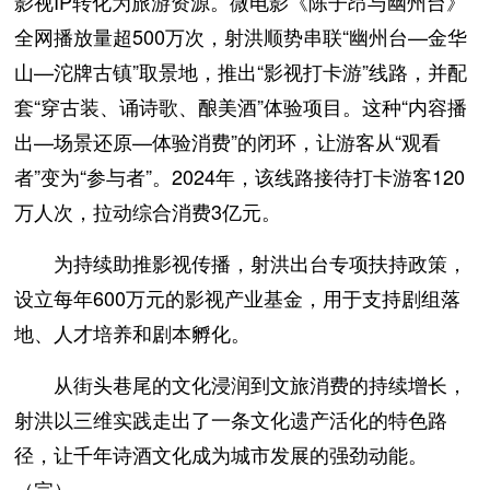
影视IP转化为旅游资源。微电影《陈子昂与幽州台》
全网播放量超500万次，射洪顺势串联“幽州台—金华
山—沱牌古镇”取景地，推出“影视打卡游”线路，并配
套“穿古装、诵诗歌、酿美酒”体验项目。这种“内容播
出—场景还原—体验消费”的闭环，让游客从“观看
者”变为“参与者”。2024年，该线路接待打卡游客120
万人次，拉动综合消费3亿元。
为持续助推影视传播，射洪出台专项扶持政策，
设立每年600万元的影视产业基金，用于支持剧组落
地、人才培养和剧本孵化。
从街头巷尾的文化浸润到文旅消费的持续增长，
射洪以三维实践走出了一条文化遗产活化的特色路
径，让千年诗酒文化成为城市发展的强劲动能。
（完）