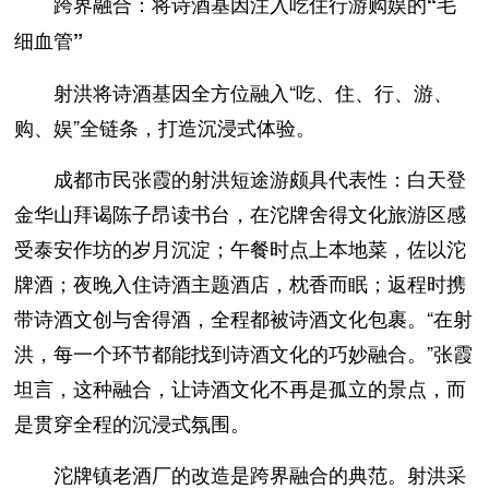
跨界融合：将诗酒基因注入吃住行游购娱的“毛
细血管”
射洪将诗酒基因全方位融入“吃、住、行、游、
购、娱”全链条，打造沉浸式体验。
成都市民张霞的射洪短途游颇具代表性：白天登
金华山拜谒陈子昂读书台，在沱牌舍得文化旅游区感
受泰安作坊的岁月沉淀；午餐时点上本地菜，佐以沱
牌酒；夜晚入住诗酒主题酒店，枕香而眠；返程时携
带诗酒文创与舍得酒，全程都被诗酒文化包裹。“在射
洪，每一个环节都能找到诗酒文化的巧妙融合。”张霞
坦言，这种融合，让诗酒文化不再是孤立的景点，而
是贯穿全程的沉浸式氛围。
沱牌镇老酒厂的改造是跨界融合的典范。射洪采