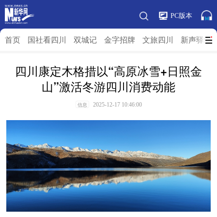
PC版本
首页
国社看四川
双城记
金字招牌
文旅四川
新声驿站
四川康定木格措以“高原冰雪+日照金
山”激活冬游四川消费动能
2025-12-17 10:46:00
信息