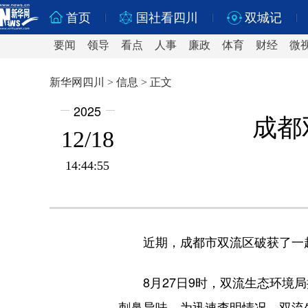
首页
国社看四川
双城记
要闻
领导
看点
人事
廉政
体育
财经
微
新华网四川 > 信息 > 正文
2025
成都
12/18
14:44:55
近期，成都市双流区破获了一
8月27日9时，双流生态环
刺鼻异味。为迅速查明情况，双流