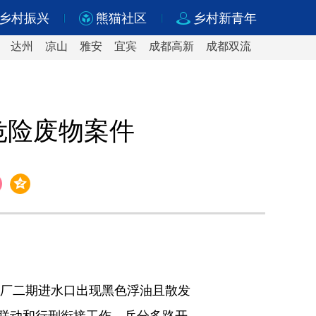
乡村振兴
熊猫社区
乡村新青年
达州
凉山
雅安
宜宾
成都高新
成都双流
危险废物案件
理厂二期进水口出现黑色浮油且散发
联动和行刑衔接工作，兵分多路开