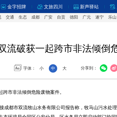
金字招牌
文旅四川
新声驿站
视
交通
生态
成都
广安
自贡
德阳
广元
遂宁
乐山
双流破获一起跨市非法倾倒
分享到：
字体：
小
中
大
起跨市非法倾倒危险废物案件。
境局接成都市双流牧山水务有限公司报告称，牧马山污水处
生态环境局会同区公安分局、区水务局立即启动部门协同