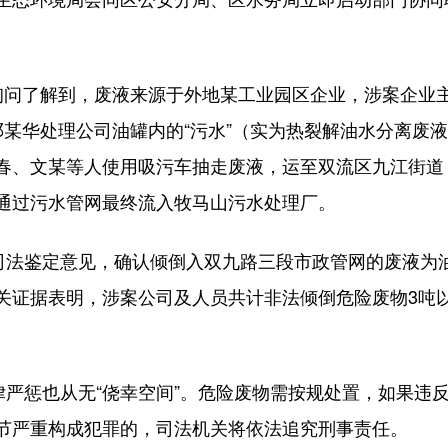
询问了解到，废液来源于外地某工业园区企业，涉案企业主
邓某华处理公司油罐内的“污水”（实为热裂解油水分离废
春、文某等人使用吸污车抽走废液，运至双流区九江街道
通过污水管网最终流入牧马山污水处理厂。
具司法鉴定意见，确认倾倒入双九路三段市政管网的废液为
关证据表明，涉案公司及人员共计非法倾倒危险废物3吨
律严惩也从无“侥幸空间”。危险废物需按规处置，如果违
节严重构成犯罪的，司法机关将依法追究刑事责任。