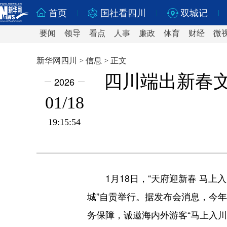
首页
国社看四川
双城记
要闻
领导
看点
人事
廉政
体育
财经
微
新华网四川 > 信息 > 正文
四川端出新春
2026
01/18
19:15:54
1月18日，“天府迎新春 马
城”自贡举行。据发布会消息，今年
务保障，诚邀海内外游客“马上入川