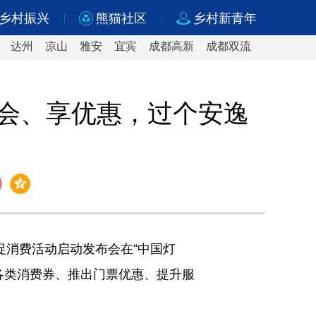
乡村振兴
熊猫社区
乡村新青年
达州
凉山
雅安
宜宾
成都高新
成都双流
唱会、享优惠，过个安逸
旅促消费活动启动发布会在“中国灯
放各类消费券、推出门票优惠、提升服