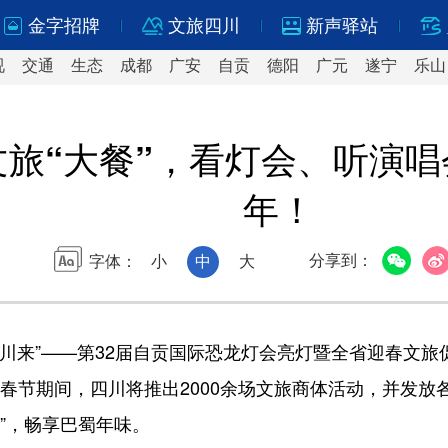
金字招牌
文旅四川
新声驿站
视
交通
生态
成都
广安
自贡
德阳
广元
遂宁
乐山
文旅“大餐”，看灯会、听演
年！
分享到：
字体：
小
中
大
上入川来”——第32届自贡国际恐龙灯会亮灯暨全省迎春文
春节期间，四川将推出2000余场文旅商体活动，并发
”，畅享巴蜀年味。