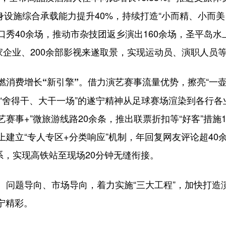
健身设施综合承载能力提升40%，持续打造“小而精、小而
秀40余场，推动市杂技团返乡演出160余场，圣平岛水上
0余家企业、200余部影视来遂取景，实现运动员、演职人
借力演艺赛事流量优势，擦亮“一壶
燃消费增长“新引擎”。
，“舍得干、大干一场”的遂宁精神从足球赛场渲染到各行
艺赛事+”微旅游线路20余条，推出联票折扣等“好客”措施1
建立“专人专区+分类响应”机制，年回复网友评论超40
体系，实现高铁站至现场20分钟无缝衔接。
题导向、市场导向，着力实施“三大工程”，加快打造
遂宁精彩。