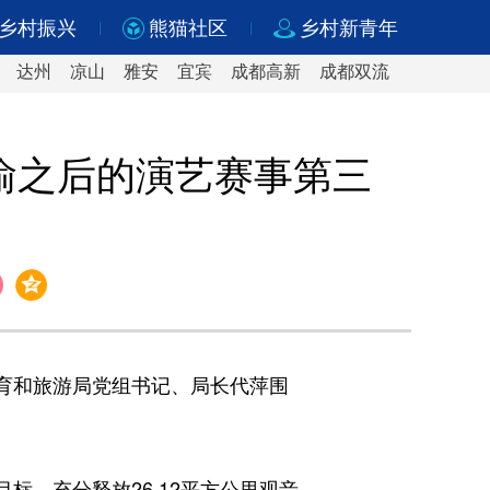
乡村振兴
熊猫社区
乡村新青年
达州
凉山
雅安
宜宾
成都高新
成都双流
渝之后的演艺赛事第三
育和旅游局党组书记、局长代萍围
标，充分释放26.12平方公里观音