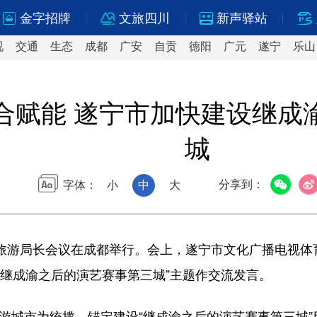
金字招牌
文旅四川
新声驿站
视
交通
生态
成都
广安
自贡
德阳
广元
遂宁
乐山
合赋能 遂宁市加快建设继成
城
分享到：
字体：
小
中
大
和旅游局长会议在成都举行。会上，遂宁市文化广播电视体
设继成渝之后的演艺赛事第三城”主题作交流发言。
城市为统揽，锚定建设“继成渝之后的演艺赛事第三城”目