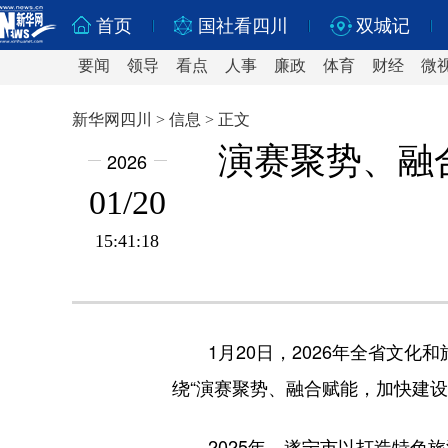
首页
国社看四川
双城记
要闻
领导
看点
人事
廉政
体育
财经
微
新华网四川 > 信息 > 正文
演赛聚势、融
2026
01/20
15:41:18
1月20日，2026年全省文化
绕“演赛聚势、融合赋能，加快建
2025年，遂宁市以打造特色旅游