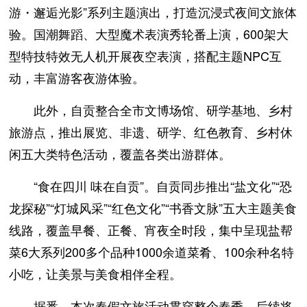
游・邂逅光影”系列主题演出，打造沉浸式夜间文旅体
验。国潮舞蹈、大型魔术表演秀轮番上演，600架大
型特技特效无人机开展夜空表演，搭配主题NPC互
动，丰富游客夜游体验。
此外，自贡整合全市文博场馆、研学基地、乡村
旅游点，推出展览、非遗、研学、红色教育、乡村休
闲五大类特色活动，覆盖各类出游群体。
“食在四川 味在自贡”。自贡同步推出“盐文化”“恐
龙探秘”“灯城风采”“红色文化”“书香文脉”五大主题美食
线路，覆盖早餐、正餐、宵夜全时段，集中呈现盐帮
菜6大系列200多个品种1000余道菜肴、100余种名特
小吃，让美景与美食相伴全程。
据悉，本次春假文旅活动贯穿整个春季，后续将