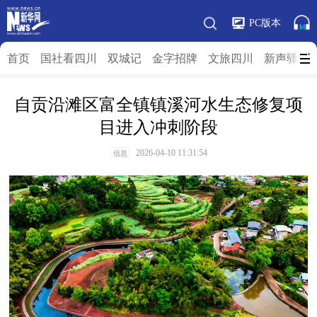
PC版本
首页
国社看四川
双城记
金字招牌
文旅四川
新声驿站
自贡沿滩区富全镇镇溪河水生态修复项
目进入冲刺阶段
2026-04-10 11:31:54
信息