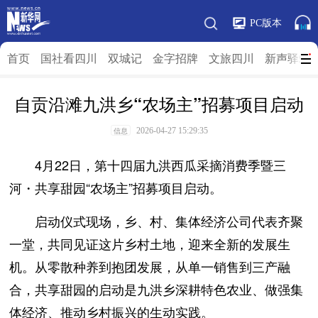
PC版本
首页
国社看四川
双城记
金字招牌
文旅四川
新声驿站
自贡沿滩九洪乡“农场主”招募项目启动
2026-04-27 15:29:35
信息
4月22日，第十四届九洪西瓜采摘消费季暨三
河・共享甜园“农场主”招募项目启动。
启动仪式现场，乡、村、集体经济公司代表齐聚
一堂，共同见证这片乡村土地，迎来全新的发展生
机。从零散种养到抱团发展，从单一销售到三产融
合，共享甜园的启动是九洪乡深耕特色农业、做强集
体经济、推动乡村振兴的生动实践。