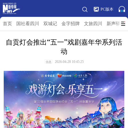
PC版本
首页
国社看四川
双城记
金字招牌
文旅四川
新声驿站
自贡灯会推出“五一”戏剧嘉年华系列活
动
2026-04-28 10:45:25
信息