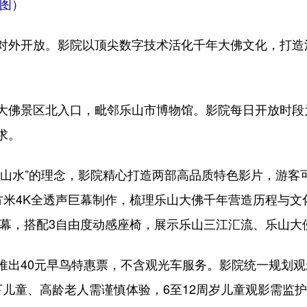
供图）
外开放。影院以顶尖数字技术活化千年大佛文化，打造沉
。
区北入口，毗邻乐山市博物馆。影院每日开放时段为10:
求。
水”的理念，影院精心打造两部高品质特色影片，游客
4平方米4K全透声巨幕制作，梳理乐山大佛千年营造历程与
8K球幕，搭配3自由度动感座椅，展示乐山三江汇流、乐山
40元早鸟特惠票，不含观光车服务。影院统一规划观
下儿童、高龄老人需谨慎体验，6至12周岁儿童观影需监