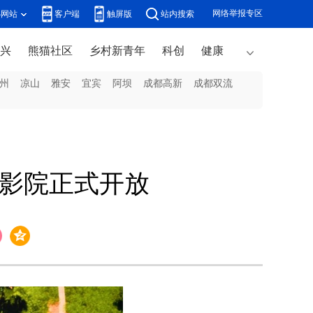
网络举报专区
办网站
客户端
触屏版
站内搜索
兴
熊猫社区
乡村新青年
科创
健康
州
凉山
雅安
宜宾
阿坝
成都高新
成都双流
字影院正式开放