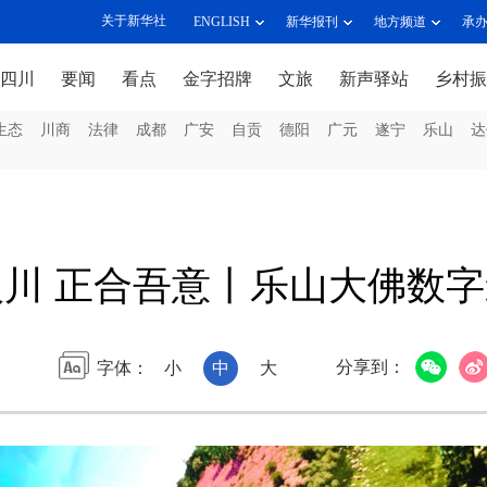
关于新华社
ENGLISH
新华报刊
地方频道
承
四川
要闻
看点
金字招牌
文旅
新声驿站
乡村振
生态
川商
法律
成都
广安
自贡
德阳
广元
遂宁
乐山
达
入川 正合吾意丨乐山大佛数
分享到：
字体：
小
中
大