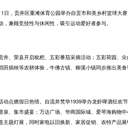
日，贡井区重滩体育公园举办自贡市和美乡村篮球大赛
动，兼顾竞技性与休闲性，吸引运动爱好者参与。
井、荣县开启枇杷、五彩番茄采摘活动；五彩荷园、尖
稻田插秧等农耕体验，牛佛古镇、柳溪小镇同步推出美食
点燃假日热情。自流井梵华1939举办龙虾啤酒狂欢节
喷泉、集市盛宴；万达广场、华商国际城、爱琴海购物中
造主题灯展，同时家电以旧换新、家居促销、农特产品展