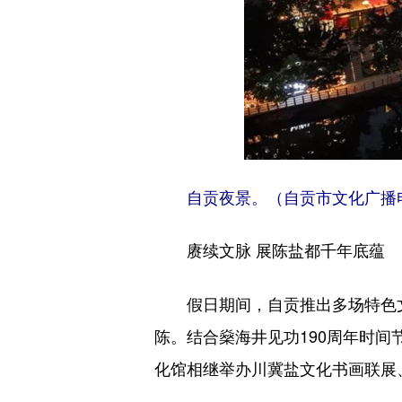
自贡夜景。（自贡市文化广播
赓续文脉 展陈盐都千年底蕴
假日期间，自贡推出多场特色文
陈。结合燊海井见功190周年时
化馆相继举办川冀盐文化书画联展