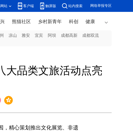
网络举报专区
办网站
客户端
触屏版
站内搜索
兴
熊猫社区
乡村新青年
科创
健康
州
凉山
雅安
宜宾
阿坝
成都高新
成都双流
贡八大品类文旅活动点亮
因，精心策划推出文化展览、非遗