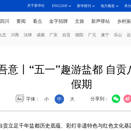
关于新华社
ENGLISH
新华报刊
地方频道
承
四川
要闻
看点
金字招牌
文旅
新声驿站
乡村振
生态
川商
法律
成都
广安
自贡
德阳
广元
遂宁
乐山
达
吾意丨“五一”趣游盐都 自
假期
分享到：
字体：
小
中
大
川自贡立足千年盐都历史底蕴、彩灯非遗特色与红色文化基