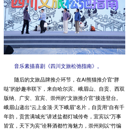
音乐素描喜剧《四川文旅松弛指南》。
随后的文旅品牌推介环节，在AI熊猫推介官“胖
哒”的妙趣串联下，来自哈尔滨、峨眉山、自贡、西双
版纳、广安、宜宾、崇州的“文旅推介官”接连登台。
峨眉山递出“云上金顶·天下峨眉”名片，自贡用“自有千
年韵，贡赏满城光”讲述盐都灯城传奇，宜宾以“万事
皆宜，天下为宾”诠释酒都竹海魅力，崇州则以“竹编