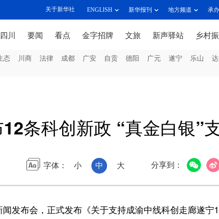
关于新华社
ENGLISH
新华报刊
地方频道
承
四川
要闻
看点
金字招牌
文旅
新声驿站
乡村振
生态
川商
法律
成都
广安
自贡
德阳
广元
遂宁
乐山
达
12条科创新政 “真金白银”支
分享到：
字体：
小
中
大
新闻发布会，正式发布《关于支持成渝中线科创走廊遂宁1