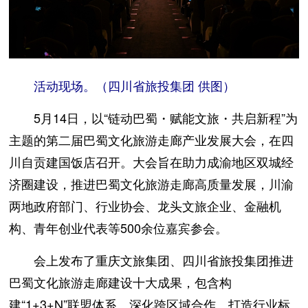
活动现场。（四川省旅投集团 供图）
5月14日，以“链动巴蜀・赋能文旅・共启新程”为
主题的第二届巴蜀文化旅游走廊产业发展大会，在四
川自贡建国饭店召开。大会旨在助力成渝地区双城经
济圈建设，推进巴蜀文化旅游走廊高质量发展，川渝
两地政府部门、行业协会、龙头文旅企业、金融机
构、青年创业代表等500余位嘉宾参会。
会上发布了重庆文旅集团、四川省旅投集团推进
巴蜀文化旅游走廊建设十大成果，包含构
建“1+3+N”联盟体系、深化跨区域合作、打造行业标