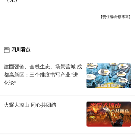
【责任编辑:蔡霈霜】