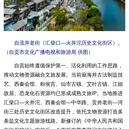
自流井老街（汇柴口—火井沱历史文化街区）。
（自贡市文化广播电视和旅游局 供图）
自贡始终遵循保护第一、活化利用的工作思路，
推动文物资源融合文旅发展。当前燊海井古法制盐技
艺、西秦会馆、桓侯宫、仙市古镇、艾叶古镇、江姐
故居、恐龙化石资源均已形成成熟文旅IP。当地推进
汇柴口—火井沱、西秦会馆—中华路、贡井老街—河
街三处历史文化街区改造提升，依托文物资源打造多
条盐文化主题旅游线路。新修订的《中华人民共和国