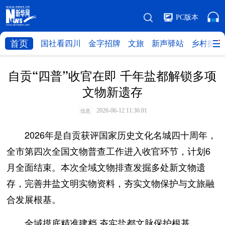
PC版本
首页
国社看四川
金字招牌
文旅
新声驿站
乡村振兴
自贡“四普”收官在即 千年盐都解锁多项
文物新遗存
2026-06-12 11:36:01
信息
2026年是自贡获评国家历史文化名城四十周年，
全市第四次全国文物普查工作进入收官环节，计划6
月全面结束。本次全域文物排查发掘多处新文物遗
存，完善井盐文明实物资料，夯实文物保护与文旅融
合发展根基。
全域摸底精准建档 夯实盐都文脉保护根基