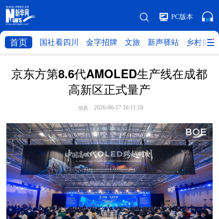
PC版本
首页
国社看四川
金字招牌
文旅
新声驿站
乡村振兴
京东方第8.6代AMOLED生产线在成都
高新区正式量产
2026-06-17 16:11:18
信息