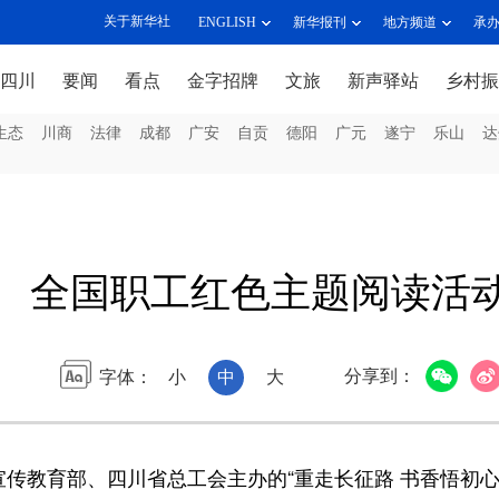
关于新华社
ENGLISH
新华报刊
地方频道
承
四川
要闻
看点
金字招牌
文旅
新声驿站
乡村振
生态
川商
法律
成都
广安
自贡
德阳
广元
遂宁
乐山
达
全国职工红色主题阅读活
分享到：
字体：
小
中
大
宣传教育部、四川省总工会主办的“重走长征路 书香悟初