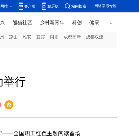
网络举报专区
办网站
客户端
触屏版
站内搜索
兴
熊猫社区
乡村新青年
科创
健康
州
凉山
雅安
宜宾
阿坝
成都高新
成都双流
动举行
心”——全国职工红色主题阅读首场