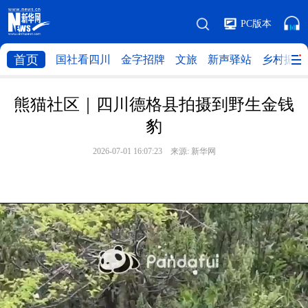
PC版本
首页
国社看四川
金字招牌
文旅
新声驿站
乡村振兴
熊猫社区｜四川德格县拍摄到野生金钱
豹
2026-07-01 16:07:23 来源:
新华网