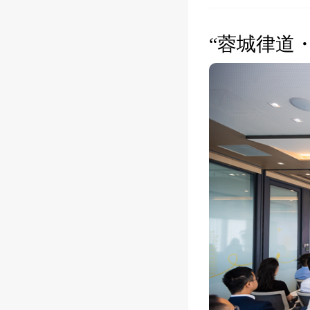
“蓉城律道