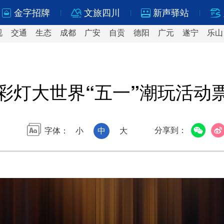
金字招牌
文旅四川
新声驿站
视
交通
生态
成都
广安
自贡
德阳
广元
遂宁
乐山
彩灯大世界“五一”潮玩活动
分享到：
字体：
小
中
大