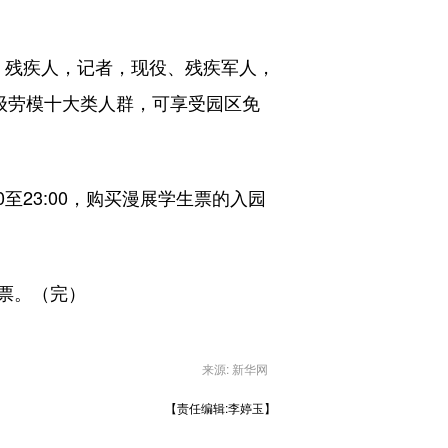
，残疾人，记者，现役、残疾军人，
级劳模十大类人群，可享受园区免
0至23:00，购买漫展学生票的入园
票。（完）
来源: 新华网
【责任编辑:李婷玉】