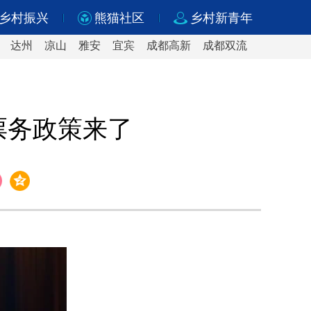
乡村振兴
熊猫社区
乡村新青年
达州
凉山
雅安
宜宾
成都高新
成都双流
票务政策来了