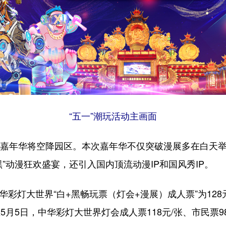
“五一”潮玩活动主画面
动漫嘉年华将空降园区。本次嘉年华不仅突破漫展多在白天
黑”动漫狂欢盛宴，还引入国内顶流动漫IP和国风秀IP。
华彩灯大世界“白+黑畅玩票（灯会+漫展）成人票”为128
日至5月5日，中华彩灯大世界灯会成人票118元/张、市民票