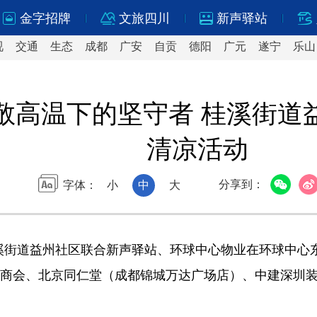
金字招牌
文旅四川
新声驿站
视
交通
生态
成都
广安
自贡
德阳
广元
遂宁
乐山
敬高温下的坚守者 桂溪街道
清凉活动
分享到：
字体：
小
中
大
溪街道益州社区联合新声驿站、环球中心物业在环球中心东
新商会、北京同仁堂（成都锦城万达广场店）、中建深圳