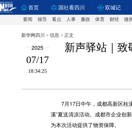
首页
国社看四川
双城记
要闻
领导
看点
人事
廉政
体育
财经
微
新华网四川 > 信息 > 正文
新声驿站｜致
2025
07/17
18:34:25
7月17日中午，成都高新区桂
溪”夏送清凉活动。成都市企业创
为本次活动提供了物资保障。