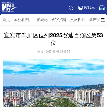
PC版本
首页
国社看四川
双城记
金字招牌
文旅四川
新声驿站
宜宾市翠屏区位列2025赛迪百强区第53
位
2025-08-08 15:18:55
信息