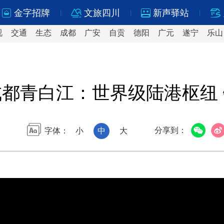
金字招牌
文旅四川
新声驿站
视
交通
生态
成都
广安
自贡
德阳
广元
遂宁
乐山
成都青白江：世界级陆港枢纽
分享到：
字体：
小
中
大