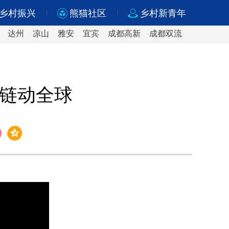
乡村振兴
熊猫社区
乡村新青年
达州
凉山
雅安
宜宾
成都高新
成都双流
 链动全球