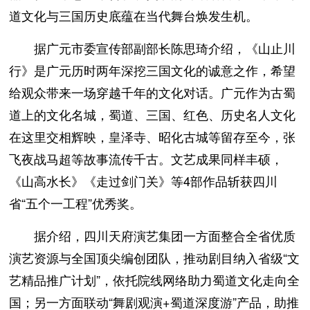
道文化与三国历史底蕴在当代舞台焕发生机。
据广元市委宣传部副部长陈思琦介绍，《山止川
行》是广元历时两年深挖三国文化的诚意之作，希望
给观众带来一场穿越千年的文化对话。广元作为古蜀
道上的文化名城，蜀道、三国、红色、历史名人文化
在这里交相辉映，皇泽寺、昭化古城等留存至今，张
飞夜战马超等故事流传千古。文艺成果同样丰硕，
《山高水长》《走过剑门关》等4部作品斩获四川
省“五个一工程”优秀奖。
据介绍，四川天府演艺集团一方面整合全省优质
演艺资源与全国顶尖编创团队，推动剧目纳入省级“文
艺精品推广计划”，依托院线网络助力蜀道文化走向全
国；另一方面联动“舞剧观演+蜀道深度游”产品，助推