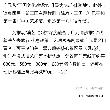
广元从“三国文化途经地”升级为“核心体验地”。此外，
该集团另一部三国主题舞剧《陈寿・三国志》已亮相
第十四届中国艺术节、角逐第十八届文华奖。
为推动“演艺+旅游”深度融合，广元同步推出“跟
着演艺去旅行”优惠政策：凡购买舞剧票或广元景区门
票者，可享剑门关、翠云廊等核心景区及《凤起利
州》行浸式演艺门票七折优惠；凭景区门票线下购买
680元、580元、380元、280元档位舞剧票，还可在
七折基础上每张再减50元。（完）
来源: 广元市委宣传部
【责任编辑:徐梦帆】