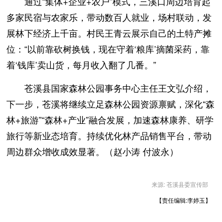
通过“集体+企业+农户”模式，三溪口周边培育起
多家民宿与农家乐，带动数百人就业，场村联动，发
展林下经济上千亩。村民王青云展示自己的土特产摊
位：“以前靠砍树换钱，现在守着‘粮库’摘菌采药，靠
着‘钱库’卖山货，每月收入翻了几番。”
苍溪县国家森林公园事务中心主任王文弘介绍，
下一步，苍溪将继续立足森林公园资源禀赋，深化“森
林+旅游”“森林+产业”融合发展，加速森林康养、研学
旅行等新业态培育。持续优化林产品销售平台，带动
周边群众增收成效显著。（赵小涛 付波永）
来源: 苍溪县委宣传部
【责任编辑:李婷玉】