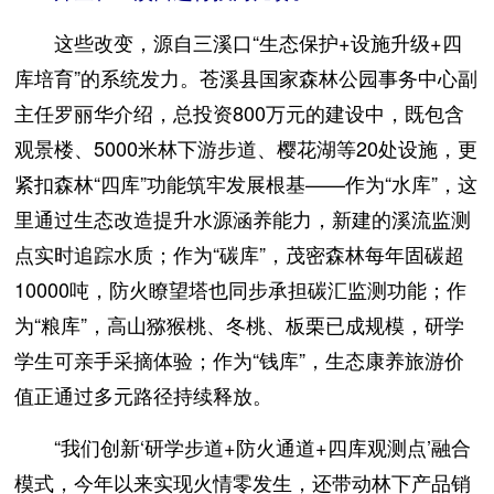
这些改变，源自三溪口“生态保护+设施升级+四
库培育”的系统发力。苍溪县国家森林公园事务中心副
主任罗丽华介绍，总投资800万元的建设中，既包含
观景楼、5000米林下游步道、樱花湖等20处设施，更
紧扣森林“四库”功能筑牢发展根基——作为“水库”，这
里通过生态改造提升水源涵养能力，新建的溪流监测
点实时追踪水质；作为“碳库”，茂密森林每年固碳超
10000吨，防火瞭望塔也同步承担碳汇监测功能；作
为“粮库”，高山猕猴桃、冬桃、板栗已成规模，研学
学生可亲手采摘体验；作为“钱库”，生态康养旅游价
值正通过多元路径持续释放。
“我们创新‘研学步道+防火通道+四库观测点’融合
模式，今年以来实现火情零发生，还带动林下产品销