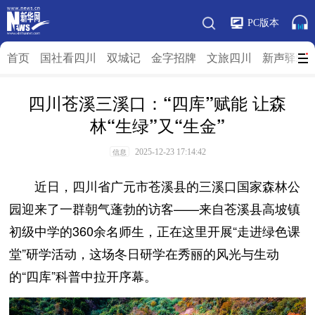
PC版本
首页
国社看四川
双城记
金字招牌
文旅四川
新声驿站
四川苍溪三溪口：“四库”赋能 让森
林“生绿”又“生金”
2025-12-23 17:14:42
信息
近日，四川省广元市苍溪县的三溪口国家森林公
园迎来了一群朝气蓬勃的访客——来自苍溪县高坡镇
初级中学的360余名师生，正在这里开展“走进绿色课
堂”研学活动，这场冬日研学在秀丽的风光与生动
的“四库”科普中拉开序幕。