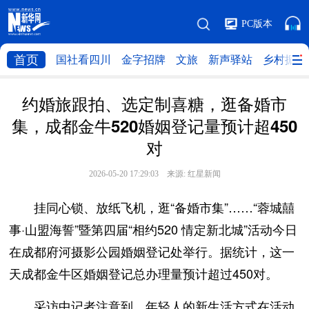
PC版本
首页
国社看四川
金字招牌
文旅
新声驿站
乡村振兴
约婚旅跟拍、选定制喜糖，逛备婚市
集，成都金牛520婚姻登记量预计超450
对
2026-05-20 17:29:03 来源:
红星新闻
挂同心锁、放纸飞机，逛“备婚市集”……“蓉城囍
事·山盟海誓”暨第四届“相约520 情定新北城”活动今日
在成都府河摄影公园婚姻登记处举行。据统计，这一
天成都金牛区婚姻登记总办理量预计超过450对。
采访中记者注意到，年轻人的新生活方式在活动