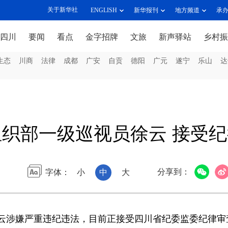
关于新华社
ENGLISH
新华报刊
地方频道
承
四川
要闻
看点
金字招牌
文旅
新声驿站
乡村振
生态
川商
法律
成都
广安
自贡
德阳
广元
遂宁
乐山
达
织部一级巡视员徐云 接受
分享到：
字体：
小
中
大
涉嫌严重违纪违法，目前正接受四川省纪委监委纪律审