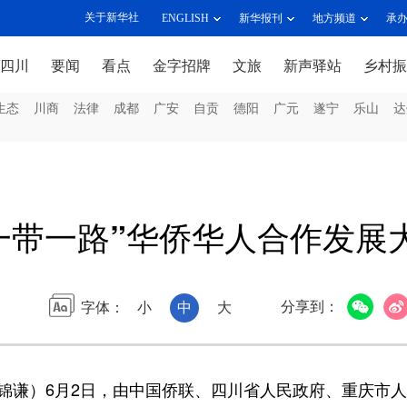
关于新华社
ENGLISH
新华报刊
地方频道
承
四川
要闻
看点
金字招牌
文旅
新声驿站
乡村振
生态
川商
法律
成都
广安
自贡
德阳
广元
遂宁
乐山
达
6“一带一路”华侨华人合作发
分享到：
字体：
小
中
大
锦谦）6月2日，由中国侨联、四川省人民政府、重庆市人民