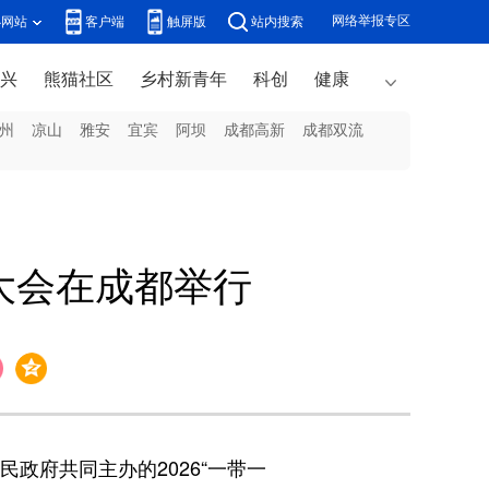
网络举报专区
办网站
客户端
触屏版
站内搜索
兴
熊猫社区
乡村新青年
科创
健康
州
凉山
雅安
宜宾
阿坝
成都高新
成都双流
展大会在成都举行
政府共同主办的2026“一带一