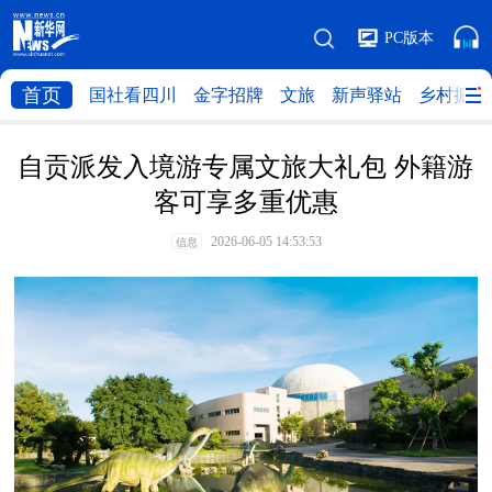
PC版本
首页
国社看四川
金字招牌
文旅
新声驿站
乡村振兴
自贡派发入境游专属文旅大礼包 外籍游
客可享多重优惠
2026-06-05 14:53:53
信息