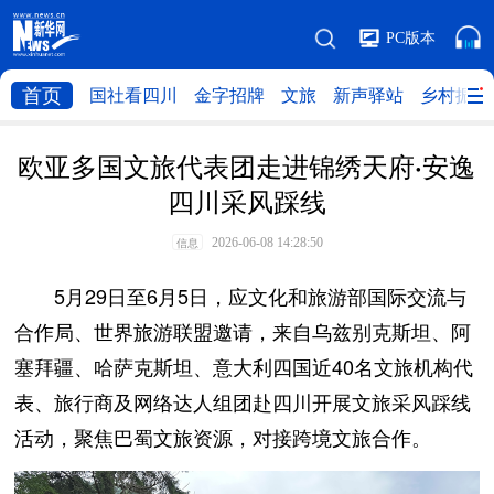
PC版本
首页
国社看四川
金字招牌
文旅
新声驿站
乡村振兴
欧亚多国文旅代表团走进锦绣天府·安逸
四川采风踩线
2026-06-08 14:28:50
信息
5月29日至6月5日，应文化和旅游部国际交流与
合作局、世界旅游联盟邀请，来自乌兹别克斯坦、阿
塞拜疆、哈萨克斯坦、意大利四国近40名文旅机构代
表、旅行商及网络达人组团赴四川开展文旅采风踩线
活动，聚焦巴蜀文旅资源，对接跨境文旅合作。