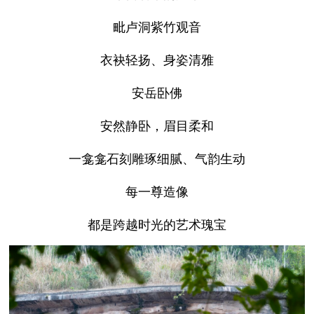
毗卢洞紫竹观音
衣袂轻扬、身姿清雅
安岳卧佛
安然静卧，眉目柔和
一龛龛石刻雕琢细腻、气韵生动
每一尊造像
都是跨越时光的艺术瑰宝