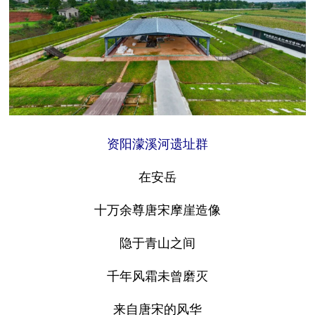
资阳濛溪河遗址群
在安岳
十万余尊唐宋摩崖造像
隐于青山之间
千年风霜未曾磨灭
来自唐宋的风华