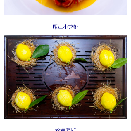
雁江小龙虾
柠檬慕斯