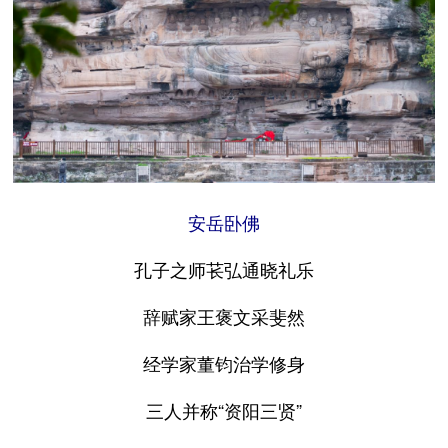
安岳卧佛
孔子之师苌弘通晓礼乐
辞赋家王褒文采斐然
经学家董钧治学修身
三人并称“资阳三贤”