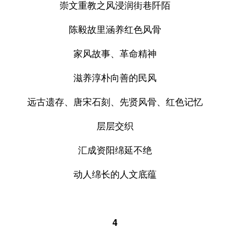
崇文重教之风浸润街巷阡陌
陈毅故里涵养红色风骨
家风故事、革命精神
滋养淳朴向善的民风
远古遗存、唐宋石刻、先贤风骨、红色记忆
层层交织
汇成资阳绵延不绝
动人绵长的人文底蕴
4