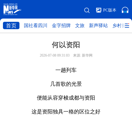
PC版本
首页
国社看四川
金字招牌
文旅
新声驿站
乡村振兴
何以资阳
2026-07-08 09:31:03 来源:
新华网
一趟列车
几首歌的光景
便能从容穿梭成都与资阳
这是资阳独具一格的区位之好