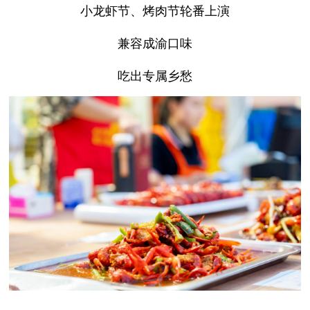
小龙虾节、烤肉节轮番上演
兼容成渝口味
吃出专属乡愁