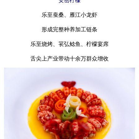
乐至蚕桑、雁江小龙虾
形成完整种养加工链条
乐至烧烤、苌弘鲶鱼、柠檬宴席
舌尖上产业带动十余万群众增收