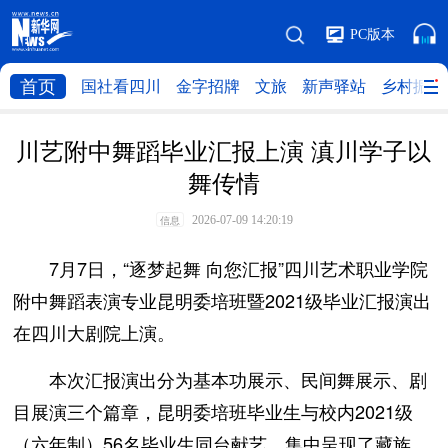
PC版本
首页
国社看四川
金字招牌
文旅
新声驿站
乡村振兴
川艺附中舞蹈毕业汇报上演 滇川学子以
舞传情
2026-07-09 14:20:19
信息
7月7日，“逐梦起舞 向您汇报”四川艺术职业学院
附中舞蹈表演专业昆明委培班暨2021级毕业汇报演出
在四川大剧院上演。
本次汇报演出分为基本功展示、民间舞展示、剧
目展演三个篇章，昆明委培班毕业生与校内2021级
（六年制）56名毕业生同台献艺，集中呈现了藏族、