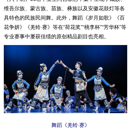
维吾尔族、蒙古族、苗族、彝族以及安徽花鼓灯等各
具特色的民族民间舞。此外，舞蹈《岁月如歌》《百
花争妍》《羌铃·赛》等在“荷花奖”“桃李杯”“芳华杯”等
专业赛事中屡获佳绩的原创精品剧目也亮相。
舞蹈《羌铃·赛》