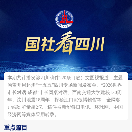
本期共计播发涉四川稿件220条（底）文图视报道，主题
涵盖开局起步“十五五”四川专场新闻发布会、“2026世界
市长对话·成都”市长圆桌对话、西南交通大学建校130周
年、汶川地震18周年、探秘江口沉银博物馆等，全网客
户端浏览量超2亿，稿件被新华每日电讯、环球网、中国
经济网等媒体采用转载。
重点篇目