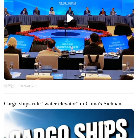
新华社
2026-05-16
Cargo ships ride "water elevator" in China's Sichuan