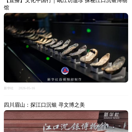
【直播】文化中国行｜岷江访遗珍 探秘江口沉银博物
馆
新华社
2026-05-16
四川眉山：探江口沉银 寻文博之美