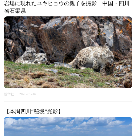
岩場に現れたユキヒョウの親子を撮影 中国・四川
省石渠県
新华社
2026-05-16
【本周四川“秘境”光影】