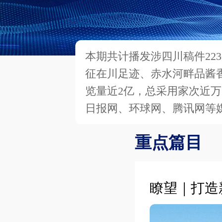
本期共计播发涉四川稿件22
征在川足迹、赤水河畔品酱
览量近2亿，总采用家次近
日报网、环球网、腾讯网等
重点篇目
瞭望｜打造