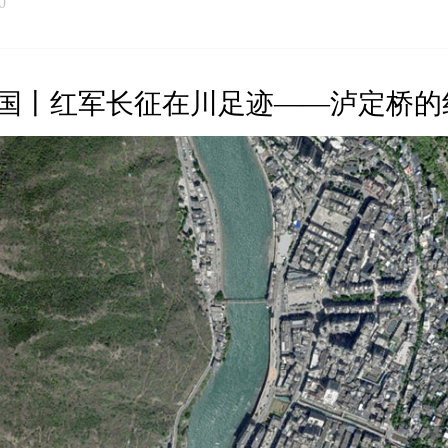
0
国丨红军长征在川足迹——泸定桥的