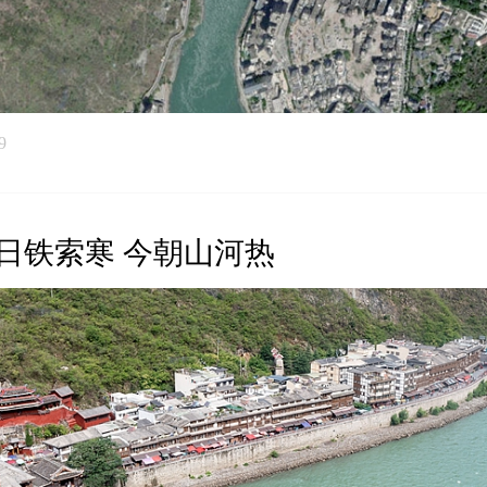
9
日铁索寒 今朝山河热