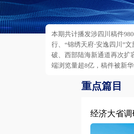
本期共计播发涉四川稿件98
行、“锦绣天府·安逸四川”
破、西部陆海新通道再次扩
端浏览量超8亿，稿件被新
重点篇目
经济大省调