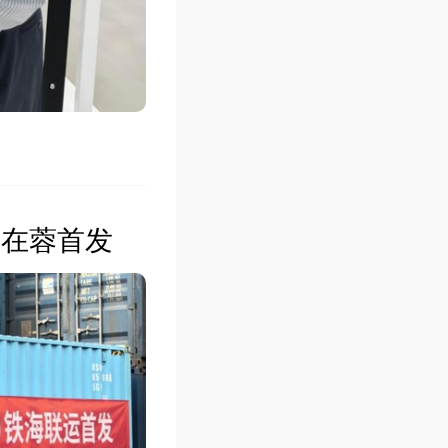
运在蓉首发