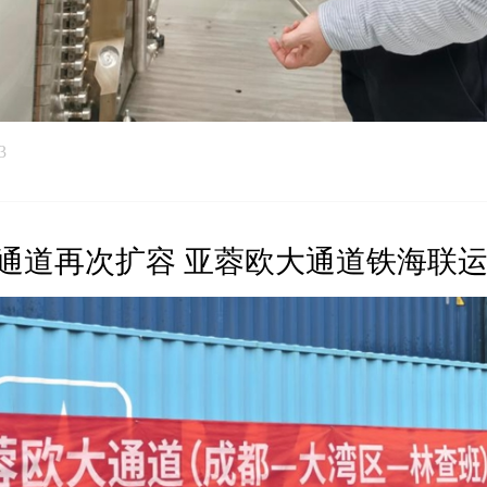
3
通道再次扩容 亚蓉欧大通道铁海联